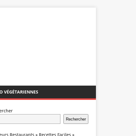
IO VÉGÉTARIENNES
ercher
Rechercher
leurs Restaurants
»
Recettes Faciles
»