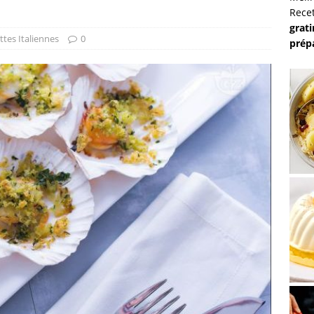
Recet
grati
ttes Italiennes
0
prép