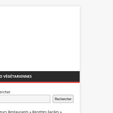
IO VÉGÉTARIENNES
ercher
Rechercher
leurs Restaurants
»
Recettes Faciles
»