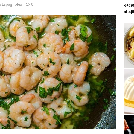
s Espagnoles
0
Rece
al aj