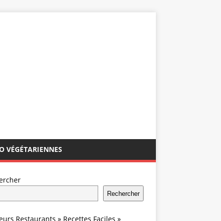
IO VÉGÉTARIENNES
ercher
Rechercher
leurs Restaurants
»
Recettes Faciles
»