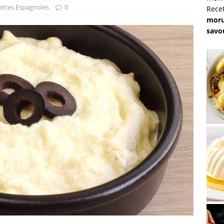
ettes Espagnoles
0
Rece
moru
savo