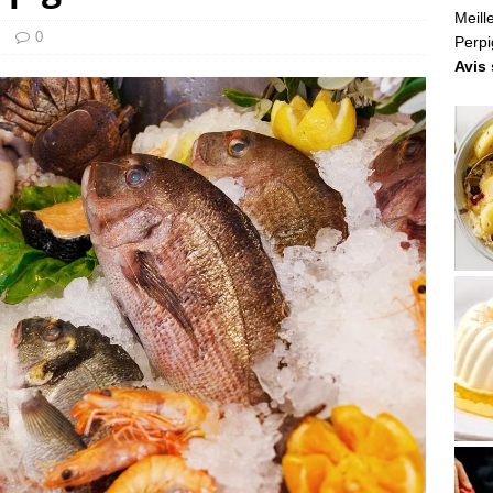
Meill
0
Perp
Avis 