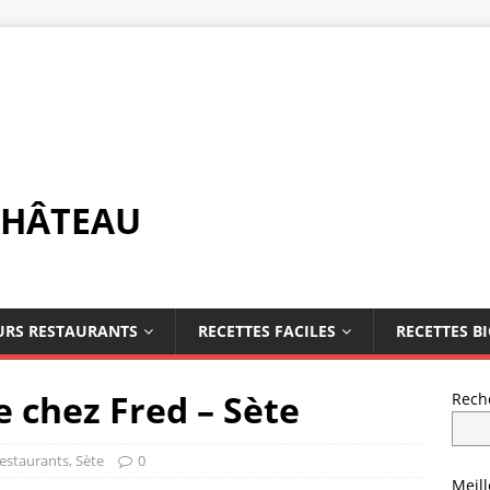
CHÂTEAU
URS RESTAURANTS
RECETTES FACILES
RECETTES B
e chez Fred – Sète
Rech
Restaurants
,
Sète
0
Meil