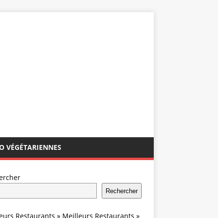
IO VÉGÉTARIENNES
ercher
Rechercher
leurs Restaurants
»
Meilleurs Restaurants
»