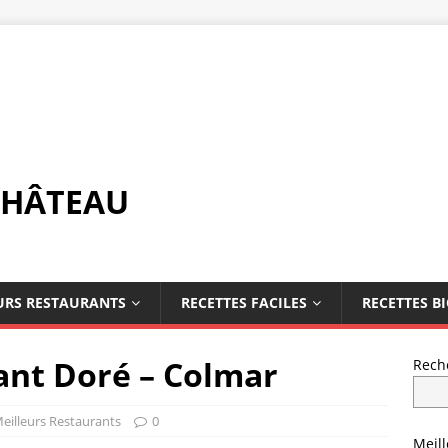
CHÂTEAU
URS RESTAURANTS
RECETTES FACILES
RECETTES B
sant Doré – Colmar
Rech
eilleurs Restaurants
0
Meil