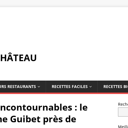
CHÂTEAU
URS RESTAURANTS
RECETTES FACILES
RECETTES B
incontournables : le
Rech
me Guibet près de
Meil