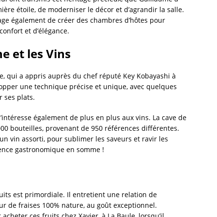
ère étoile, de moderniser le décor et d’agrandir la salle.
visage également de créer des chambres d’hôtes pour
confort et d’élégance.
e et les Vins
me, qui a appris auprès du chef réputé Key Kobayashi à
elopper une technique précise et unique, avec quelques
 ses plats.
s’intéresse également de plus en plus aux vins. La cave de
0 bouteilles, provenant de 950 références différentes.
n vin assorti, pour sublimer les saveurs et ravir les
rience gastronomique en somme !
n
ts est primordiale. Il entretient une relation de
ur de fraises 100% nature, au goût exceptionnel.
acheter ces fruits chez Xavier, à La Baule, lorsqu’il