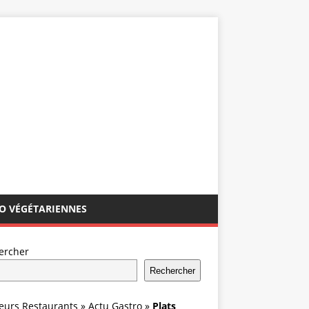
IO VÉGÉTARIENNES
ercher
Rechercher
leurs Restaurants
»
Actu Gastro
»
Plats