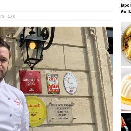
japon
Guill
tro
0